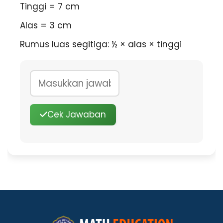
Tinggi =
7
cm
Alas =
3
cm
Rumus luas segitiga: ½ × alas × tinggi
3
Cek Jawaban
9
+
÷