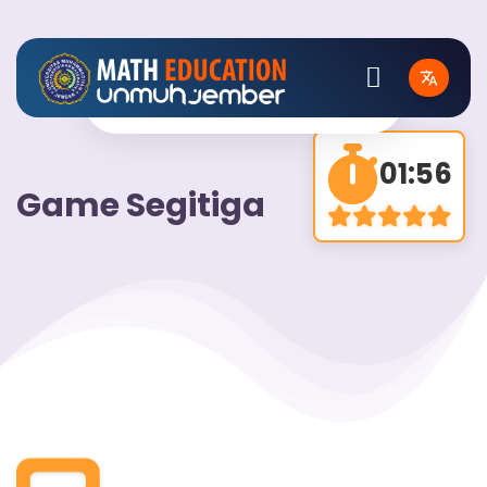
2
01:55
Game Segitiga
−