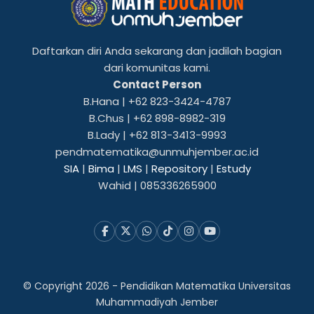
Daftarkan diri Anda sekarang dan jadilah bagian
−
dari komunitas kami.
Contact Person
B.Hana | +62 823-3424-4787
5
B.Chus | +62 898-8982-319
9
B.Lady | +62 813-3413-9993
pendmatematika@unmuhjember.ac.id
SIA
|
Bima
|
LMS
|
Repository
|
Estudy
Wahid | 085336265900
7
2
© Copyright
2026
-
Pendidikan Matematika Universitas
Muhammadiyah Jember