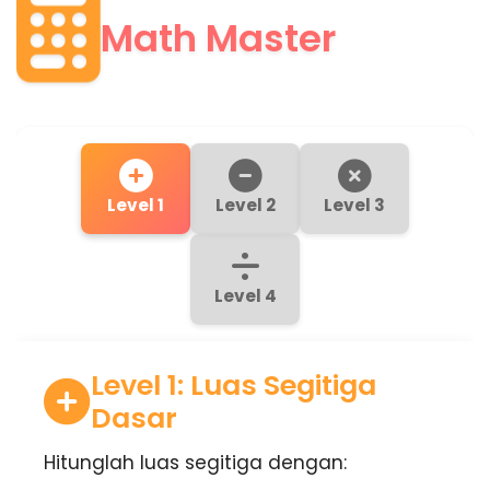
Math Master
7
×
9
Level 1
Level 2
Level 3
1
Level 4
3
5
−
Level 1: Luas Segitiga
+
Dasar
−
Hitunglah luas segitiga dengan: