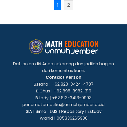
1
2
Daftarkan diri Anda sekarang dan jadilah bagian
dari komunitas kami.
Contact Person
B.Hana | +62 823-3424-4787
B.Chus | +62 898-8982-319
B.Lady | +62 813-3413-9993
pendmatematika@unmuhjember.ac.id
SIA
|
Bima
|
LMS
|
Repository
|
Estudy
Wahid | 085336265900